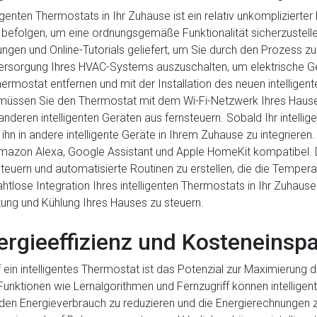
ligenten Thermostats in Ihr Zuhause ist ein relativ unkomplizierter 
 befolgen, um eine ordnungsgemäße Funktionalität sicherzustelle
tungen und Online-Tutorials geliefert, um Sie durch den Prozess zu 
mversorgung Ihres HVAC-Systems auszuschalten, um elektrische 
Thermostat entfernen und mit der Installation des neuen intellig
t, müssen Sie den Thermostat mit dem Wi-Fi-Netzwerk Ihres Haus
eren intelligenten Geräten aus fernsteuern. Sobald Ihr intelli
ihn in andere intelligente Geräte in Ihrem Zuhause zu integrieren.
azon Alexa, Google Assistant und Apple HomeKit kompatibel. Di
teuern und automatisierte Routinen zu erstellen, die die Temper
htlose Integration Ihres intelligenten Thermostats in Ihr Zuhau
izung und Kühlung Ihres Hauses zu steuern.
rgieeffizienz und Kosteneinsp
 ein intelligentes Thermostat ist das Potenzial zur Maximierung d
 Funktionen wie Lernalgorithmen und Fernzugriff können intelligen
den Energieverbrauch zu reduzieren und die Energierechnungen 