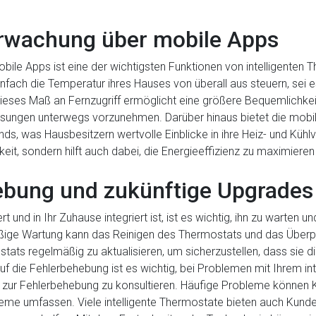
erwachung über mobile Apps
ile Apps ist eine der wichtigsten Funktionen von intelligenten 
ach die Temperatur ihres Hauses von überall aus steuern, sei es
eses Maß an Fernzugriff ermöglicht eine größere Bequemlichkeit 
sungen unterwegs vorzunehmen. Darüber hinaus bietet die mobi
s, was Hausbesitzern wertvolle Einblicke in ihre Heiz- und Kühlv
eit, sondern hilft auch dabei, die Energieeffizienz zu maximiere
ebung und zukünftige Upgrades
ert und in Ihr Zuhause integriert ist, ist es wichtig, ihn zu warten 
mäßige Wartung kann das Reinigen des Thermostats und das Über
tats regelmäßig zu aktualisieren, um sicherzustellen, dass sie di
auf die Fehlerbehebung ist es wichtig, bei Problemen mit Ihrem i
ps zur Fehlerbehebung zu konsultieren. Häufige Probleme können 
eme umfassen. Viele intelligente Thermostate bieten auch Kund