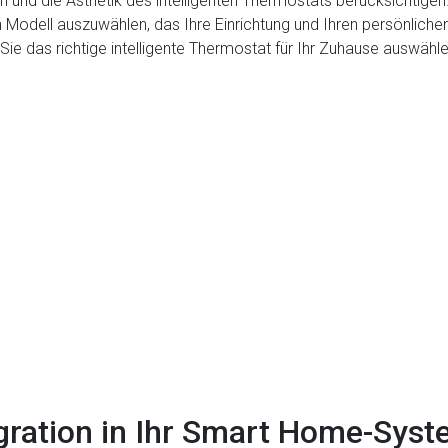
ign und die Ästhetik des intelligenten Thermostats berücksichtig
in Modell auszuwählen, das Ihre Einrichtung und Ihren persönlichen
ie das richtige intelligente Thermostat für Ihr Zuhause auswähle
egration in Ihr Smart Home-Sys