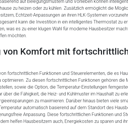
asierend auf Belegungsmustern und Vorlieben können intelligent
uhause zu heizen oder zu kühlen. Zusätzlich ermöglicht die Mögl
sitzern, Echtzeit-Anpassungen an ihren HLK-Systemen vorzunehm
gesamt kann die Investition in ein intelligentes Thermostat zu 
n, was es zu einer klugen Wahl für moderne Hausbesitzer macht,
fen möchten.
g von Komfort mit fortschrittli
on fortschrittlichen Funktionen und Steuerelementen, die es Ha
u optimieren. Zu diesen fortschrittlichen Funktionen gehören die 
erstellen, sowie die Option, die Temperatur-Einstellungen fernges
über die Fähigkeit, die Heiz- und Kühlmuster im Haushalt zu erl
ieeinsparungen zu maximieren. Darüber hinaus bieten viele smar
Temperatur automatisch basierend auf dem Standort des Hausbe
nungsfreie Anpassung. Diese fortschrittlichen Funktionen und St
dern helfen Hausbesitzern auch, Energiekosten zu sparen und i