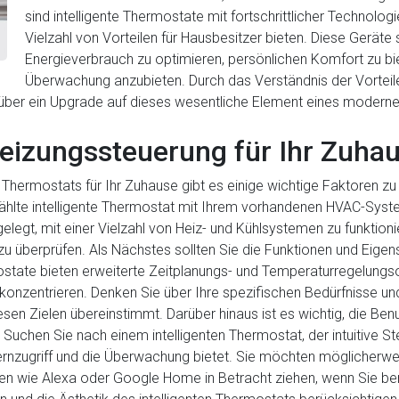
sind intelligente Thermostate mit fortschrittlicher Technolog
Vielzahl von Vorteilen für Hausbesitzer bieten. Diese Geräte 
Energieverbrauch zu optimieren, persönlichen Komfort zu bi
Überwachung anzubieten. Durch das Verständnis der Vorteil
 über ein Upgrade auf dieses wesentliche Element eines modern
Heizungssteuerung für Ihr Zuha
n Thermostats für Ihr Zuhause gibt es einige wichtige Faktoren z
wählte intelligente Thermostat mit Ihrem vorhandenen HVAC-Syst
elegt, mit einer Vielzahl von Heiz- und Kühlsystemen zu funktioni
u überprüfen. Als Nächstes sollten Sie die Funktionen und Eigens
rmostate bieten erweiterte Zeitplanungs- und Temperaturregelung
konzentrieren. Denken Sie über Ihre spezifischen Bedürfnisse un
esen Zielen übereinstimmt. Darüber hinaus ist es wichtig, die Be
. Suchen Sie nach einem intelligenten Thermostat, der intuitive 
ernzugriff und die Überwachung bietet. Sie möchten möglicherwei
n wie Alexa oder Google Home in Betracht ziehen, wenn Sie bere