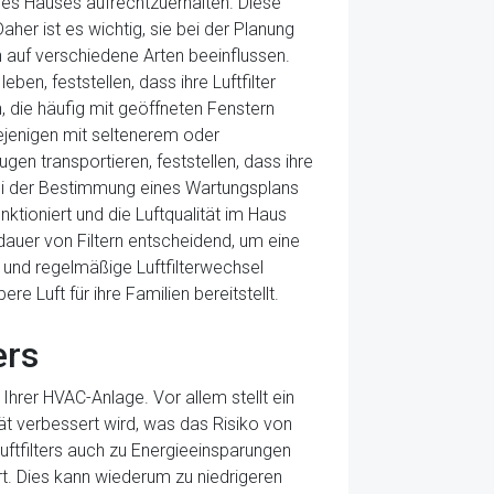
nes Hauses aufrechtzuerhalten. Diese
her ist es wichtig, sie bei der Planung
 auf verschiedene Arten beeinflussen.
n, feststellen, dass ihre Luftfilter
 die häufig mit geöffneten Fenstern
iejenigen mit seltenerem oder
en transportieren, feststellen, dass ihre
 bei der Bestimmung eines Wartungsplans
ktioniert und die Luftqualität im Haus
auer von Filtern entscheidend, um eine
und regelmäßige Luftfilterwechsel
 Luft für ihre Familien bereitstellt.
ers
 Ihrer HVAC-Anlage. Vor allem stellt ein
tät verbessert wird, was das Risiko von
uftfilters auch zu Energieeinsparungen
ert. Dies kann wiederum zu niedrigeren