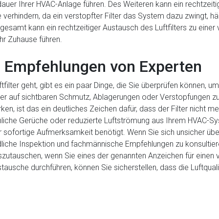
uer Ihrer HVAC-Anlage führen. Des Weiteren kann ein rechtzeitig
verhindern, da ein verstopfter Filter das System dazu zwingt, hä
samt kann ein rechtzeitiger Austausch des Luftfilters zu einer v
hr Zuhause führen.
 Empfehlungen von Experten
ilter geht, gibt es ein paar Dinge, die Sie überprüfen können, um 
lter auf sichtbaren Schmutz, Ablagerungen oder Verstopfungen zu
, ist das ein deutliches Zeichen dafür, dass der Filter nicht m
che Gerüche oder reduzierte Luftströmung aus Ihrem HVAC-Syst
r sofortige Aufmerksamkeit benötigt. Wenn Sie sich unsicher über 
dliche Inspektion und fachmännische Empfehlungen zu konsultie
auszutauschen, wenn Sie eines der genannten Anzeichen für einen 
ausche durchführen, können Sie sicherstellen, dass die Luftquali