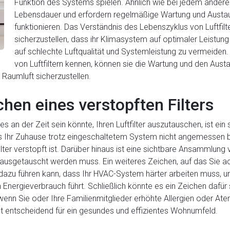
Funktion des Systems spielen. Ähnlich wie bei jedem anderen 
Lebensdauer und erfordern regelmäßige Wartung und Austaus
funktionieren. Das Verständnis des Lebenszyklus von Luftfilte
sicherzustellen, dass ihr Klimasystem auf optimaler Leistun
auf schlechte Luftqualität und Systemleistung zu vermeide
von Luftfiltern kennen, können sie die Wartung und den Austau
Raumluft sicherzustellen.
hen eines verstopften Filters
es an der Zeit sein könnte, Ihren Luftfilter auszutauschen, ist ei
 Ihr Zuhause trotz eingeschaltetem System nicht angemessen be
ilter verstopft ist. Darüber hinaus ist eine sichtbare Ansammlun
 ausgetauscht werden muss. Ein weiteres Zeichen, auf das Sie ach
er dazu führen kann, dass Ihr HVAC-System härter arbeiten muss,
nergieverbrauch führt. Schließlich könnte es ein Zeichen dafür se
, wenn Sie oder Ihre Familienmitglieder erhöhte Allergien oder 
st entscheidend für ein gesundes und effizientes Wohnumfeld.