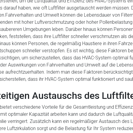
erstehen, um die Luftqualität und Effizienz des HVAC-Systems ei
 darauf haben, wie oft Luftfilter ausgetauscht werden müssen. Da
n.Fahrverhalten und Umwelt können die Lebensdauer von Filtern
nden mit hoher Luftverschmutzung oder hoher Pollenbelastung lebe
in saubereren Umgebungen leben. Darüber hinaus können Personen,
n, feststellen, dass ihre Luftfilter schneller verschmutzen als d
aus können Personen, die regelmäßig Haustiere in ihren Fahrzeug
utschuppen schneller verstopfen. Es ist wichtig, diese Faktoren
ksichtigen, um sicherzustellen, dass das HVAC-System optimal fun
s der Auswirkungen von Fahrverhalten und Umwelt auf die Lebensd
e aufrechtzuerhalten. Indem man diese Faktoren berücksichtigt 
cherstellen, dass ihr HVAC-System optimal funktioniert und saubere
zeitigen Austauschs des Luftfilt
 bietet verschiedene Vorteile für die Gesamtleistung und Effizienz
m mit optimaler Kapazität arbeiten kann und dadurch die Luftquali
e verringert. Zusätzlich kann ein regelmäßiger Austausch des L
sere Luftzirkulation sorgt und die Belastung für Ihr System reduzi