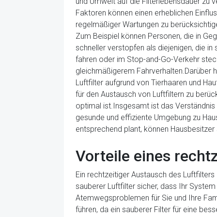
und Umwelt auf die Filterlebensdauer zu v
Faktoren können einen erheblichen Einfluss
regelmäßiger Wartungen zu berücksichtige
Zum Beispiel können Personen, die in Gege
schneller verstopfen als diejenigen, die 
fahren oder im Stop-and-Go-Verkehr stecke
gleichmäßigerem Fahrverhalten.Darüber hin
Luftfilter aufgrund von Tierhaaren und Ha
für den Austausch von Luftfiltern zu berüc
optimal ist.Insgesamt ist das Verständni
gesunde und effiziente Umgebung zu Haus
entsprechend plant, können Hausbesitzer si
Vorteile eines recht
Ein rechtzeitiger Austausch des Luftfilters
sauberer Luftfilter sicher, dass Ihr Syste
Atemwegsproblemen für Sie und Ihre Famili
führen, da ein sauberer Filter für eine bes