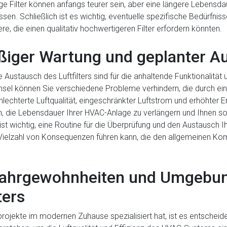
ige Filter können anfangs teurer sein, aber eine längere Lebensd
n. Schließlich ist es wichtig, eventuelle spezifische Bedürfniss
re, die einen qualitativ hochwertigeren Filter erfordern könnten.
ßiger Wartung und geplanter A
stausch des Luftfilters sind für die anhaltende Funktionalität 
hsel können Sie verschiedene Probleme verhindern, die durch ei
lechterte Luftqualität, eingeschränkter Luftstrom und erhöhter 
 die Lebensdauer Ihrer HVAC-Anlage zu verlängern und Ihnen so
st wichtig, eine Routine für die Überprüfung und den Austausch Ihr
Vielzahl von Konsequenzen führen kann, die den allgemeinen Ko
ahrgewohnheiten und Umgebun
ters
erprojekte im modernen Zuhause spezialisiert hat, ist es entschei