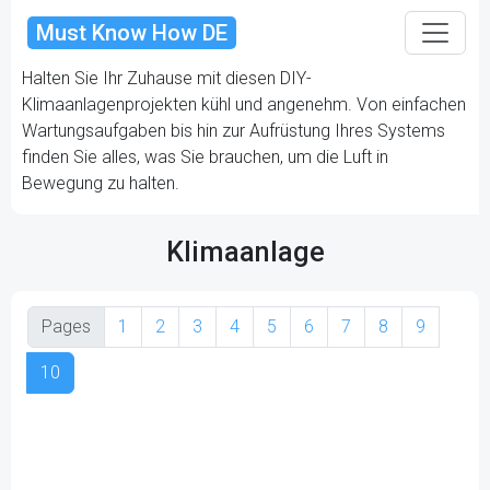
Must Know How DE
Halten Sie Ihr Zuhause mit diesen DIY-
Klimaanlagenprojekten kühl und angenehm. Von einfachen
Wartungsaufgaben bis hin zur Aufrüstung Ihres Systems
finden Sie alles, was Sie brauchen, um die Luft in
Bewegung zu halten.
Klimaanlage
Pages
1
2
3
4
5
6
7
8
9
10